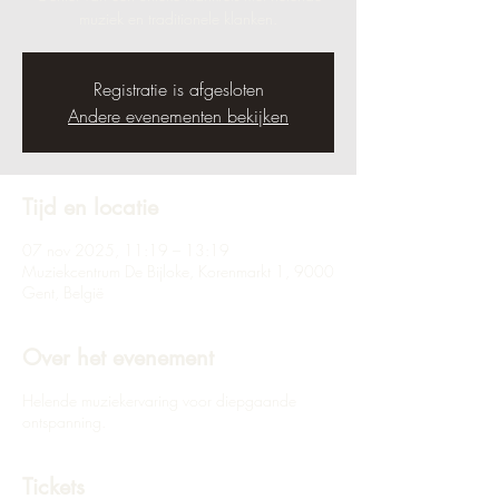
muziek en traditionele klanken.
Registratie is afgesloten
Andere evenementen bekijken
Tijd en locatie
07 nov 2025, 11:19 – 13:19
Muziekcentrum De Bijloke, Korenmarkt 1, 9000
Gent, België
Over het evenement
Helende muziekervaring voor diepgaande
ontspanning.
Tickets