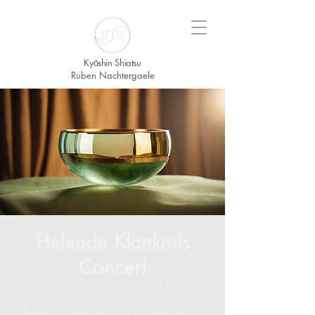
Kyōshin Shiatsu
Ruben Nachtergaele
Helende Klankreis
Concert
vr 07 nov
  |  
Muziekcentrum De Bijloke
Geniet van een unieke klankreis met helende